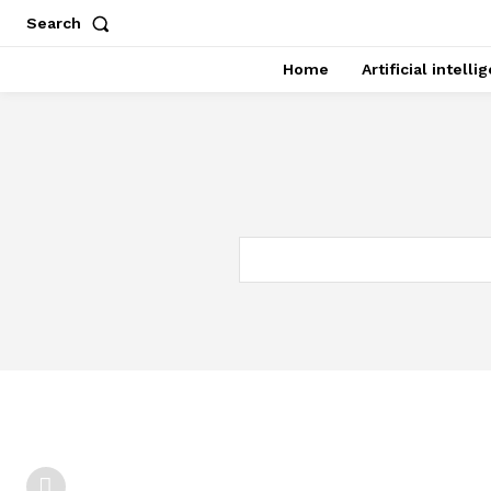
Search
Home
Artificial intelli