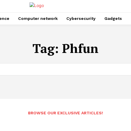
gence
Computer network
Cybersecurity
Gadgets
Tag:
Phfun
BROWSE OUR EXCLUSIVE ARTICLES!