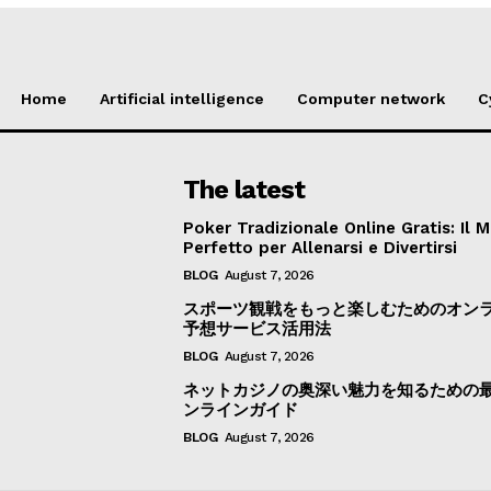
Home
Artificial intelligence
Computer network
C
The latest
Poker Tradizionale Online Gratis: Il 
Perfetto per Allenarsi e Divertirsi
BLOG
August 7, 2026
スポーツ観戦をもっと楽しむためのオン
予想サービス活用法
BLOG
August 7, 2026
ネットカジノの奥深い魅力を知るための
ンラインガイド
BLOG
August 7, 2026