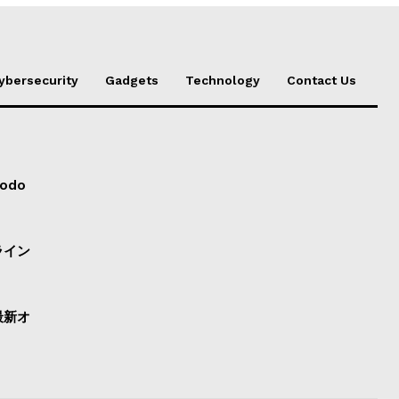
ybersecurity
Gadgets
Technology
Contact Us
Modo
ライン
最新オ