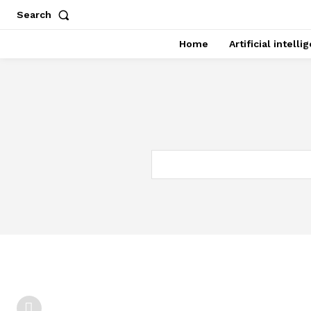
Search
Home
Artificial intelli