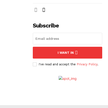
Subscribe
I WANT IN
I've read and accept the
Privacy Policy
.