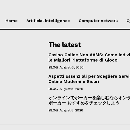
Home
Artificial intelligence
Computer network
C
The latest
Casino Online Non AAMS: Come Indiv
le Migliori Piattaforme di Gioco
BLOG
August 6, 2026
Aspetti Essenziali per Scegliere Servi
Online Moderni e Sicuri
BLOG
August 5, 2026
オンラインでポーカーを楽しむならオン
ポーカー おすすめをチェックしよう
BLOG
August 5, 2026