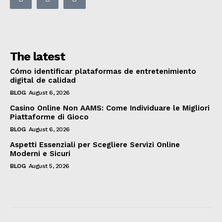
The latest
Cómo identificar plataformas de entretenimiento
digital de calidad
BLOG
August 6, 2026
Casino Online Non AAMS: Come Individuare le Migliori
Piattaforme di Gioco
BLOG
August 6, 2026
Aspetti Essenziali per Scegliere Servizi Online
Moderni e Sicuri
BLOG
August 5, 2026