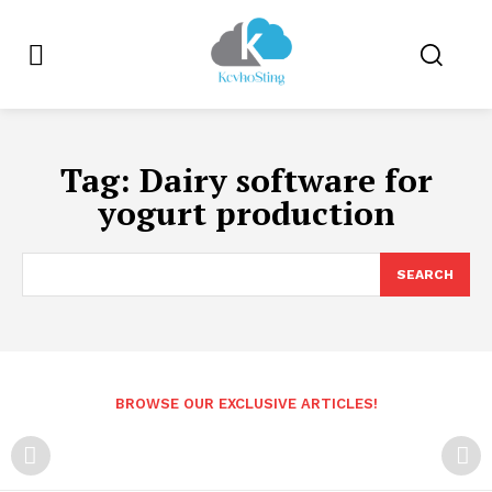
Tag:
Dairy software for
yogurt production
SEARCH
BROWSE OUR EXCLUSIVE ARTICLES!