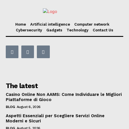
Home
Artificial intelligence
Computer network
Cybersecurity
Gadgets
Technology
Contact Us
The latest
Casino Online Non AAMS: Come Individuare le Migliori
Piattaforme di Gioco
BLOG
August 6, 2026
Aspetti Essenziali per Scegliere Servizi Online
Moderni e Sicuri
BLOG
August 5, 2026