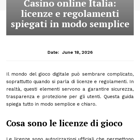
Casino online Italia:
licenze e regolamenti
spiegati in modo semplice
June 18, 2026
Date:
Il mondo del gioco digitale può sembrare complicato,
soprattutto quando si parla di licenze e regolamenti. In
realtà, questi elementi servono a garantire sicurezza,
trasparenza e protezione per gli utenti. Questa guida
spiega tutto in modo semplice e chiaro.
Cosa sono le licenze di gioco
Le licenze sono autorizzazioni ufficiali che permettono