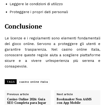
Leggere le condizioni di utilizzo
Proteggere i propri dati personali
Conclusione
Le licenze e i regolamenti sono elementi fondamentali
del gioco online. Servono a proteggere gli utenti e
garantire trasparenza. Nel casino online italia,
conoscere queste regole aiuta a scegliere piattaforme
sicure e a vivere un’esperienza più serena e
consapevole.
TAGS
casino online italia
Previous article
Next article
Casino Online 2026: Guía
Bookmaker Non AAMS
SEO Completa para Jugar
con App Mobile