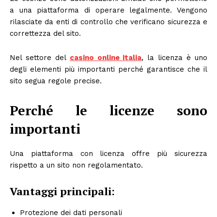
a una piattaforma di operare legalmente. Vengono
rilasciate da enti di controllo che verificano sicurezza e
correttezza del sito.
Nel settore del
casino online italia
, la licenza è uno
degli elementi più importanti perché garantisce che il
sito segua regole precise.
Perché le licenze sono
importanti
Una piattaforma con licenza offre più sicurezza
rispetto a un sito non regolamentato.
Vantaggi principali:
Protezione dei dati personali