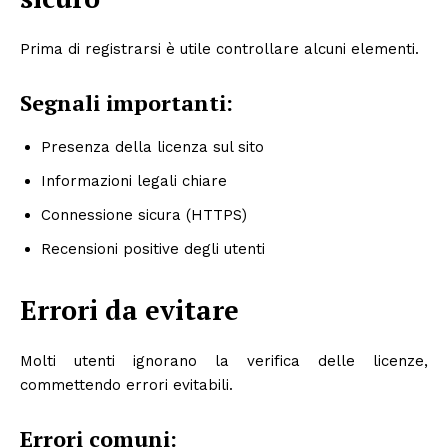
Prima di registrarsi è utile controllare alcuni elementi.
Segnali importanti:
Presenza della licenza sul sito
Informazioni legali chiare
Connessione sicura (HTTPS)
Recensioni positive degli utenti
Errori da evitare
Molti utenti ignorano la verifica delle licenze,
commettendo errori evitabili.
Errori comuni: