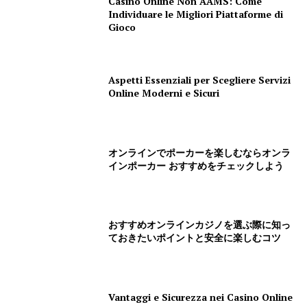
Casino Online Non AAMS: Come
Individuare le Migliori Piattaforme di
Gioco
Aspetti Essenziali per Scegliere Servizi
Online Moderni e Sicuri
オンラインでポーカーを楽しむならオンラ
インポーカー おすすめをチェックしよう
おすすめオンラインカジノを選ぶ際に知っ
ておきたいポイントと安全に楽しむコツ
Vantaggi e Sicurezza nei Casino Online