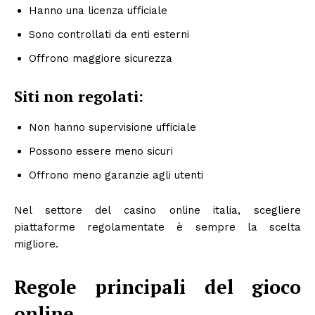
Hanno una licenza ufficiale
Sono controllati da enti esterni
Offrono maggiore sicurezza
Siti non regolati:
Non hanno supervisione ufficiale
Possono essere meno sicuri
Offrono meno garanzie agli utenti
Nel settore del casino online italia, scegliere
piattaforme regolamentate è sempre la scelta
migliore.
Regole principali del gioco
online