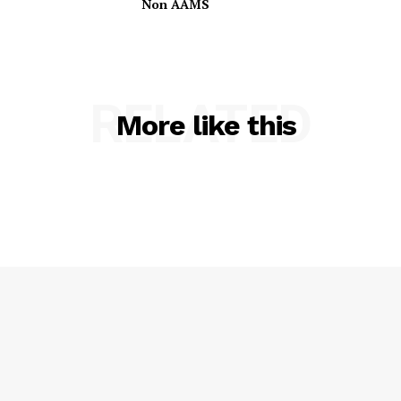
Non AAMS
RELATED
More like this